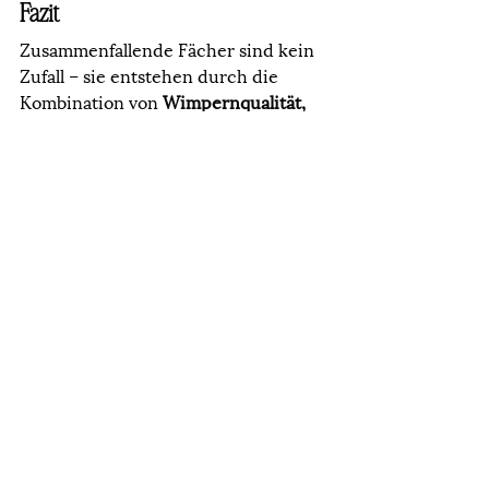
Fazit
Zusammenfallende Fächer sind kein 
Zufall – sie entstehen durch die 
Kombination von 
Wimpernqualität, 
Pinzette, Technik, Kleber und 
Raumklima
. Mit den richtigen 
Produkten und etwas Übung 
bekommst du endlich stabile, offene 
Fächer, die deine Sets zum Strahlen 
bringen. ✨
👉 Willst du die Kunst perfekter 
Fächer wirklich meistern? Dann ist 
unsere 
Perfekter-Fächer-
Schulung
 genau das Richtige für 
dich.
Belega Lash
Lash Speed Up
Queen Kleber
Wimpern Kleber
Princess Kleber
Pinzetten Wimpernverlängerung
Wimpernverlängerung Fächer
Lash Tipps