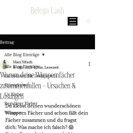
Belega Lash
Beitrag
Alle Blog Einträge
Maci Nitsch
Alle Blog Einträge
9. Okt. 2025
3 Min. Lesezeit
Warum deine Wimpernfächer
Fachwissen für Lashqueens
Flüssigkeiten
zusammenfallen – Ursachen &
Uv Kleber
Lösungen
Regulärer Kleber
Du klebst deinen wunderschönen 
Wimpern Fächer und schon fällt dein 
Wimpern
Fächer zusammen und du fragst 
dich: Was mache ich falsch? 😱 