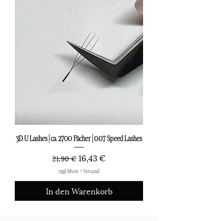
3D U Lashes | ca. 2700 Fächer | 0.07 Speed Lashes
Standardpreis
Sale-Preis
16,43 €
21,90 €
zzgl. Mwst + Versand
In den Warenkorb