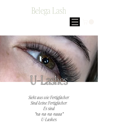
Belega Lash
U-Lashes
Sieht aus wie Fertigfächer.
Sind keine Fertigfächer.
Es sind
*na-na-na-naaa*
U-Lashes.