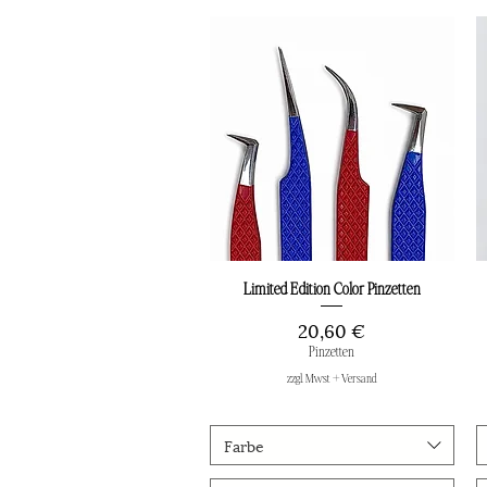
Limited Edition Color Pinzetten
Schnellansicht
Preis
20,60 €
Pinzetten
zzgl. Mwst + Versand
Farbe