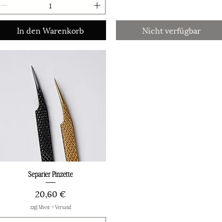
In den Warenkorb
Nicht verfügbar
Separier Pinzette
Schnellansicht
Preis
20,60 €
zzgl. Mwst + Versand