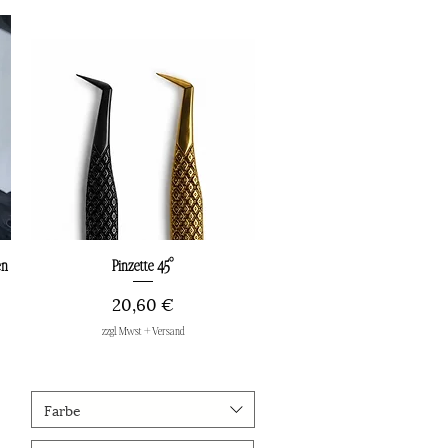
en
Schnellansicht
Pinzette 45°
Preis
20,60 €
zzgl. Mwst + Versand
Farbe