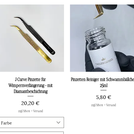
J Curve Pinzette für
Schnellansicht
Pinzetten Reiniger mit Schwammbällch
Schnellansicht
Wimpernverlängerung - mit
25ml
Diamantbeschichtung
Preis
5,80 €
Preis
20,20 €
zzgl. Mwst + Versand
zzgl. Mwst + Versand
Farbe