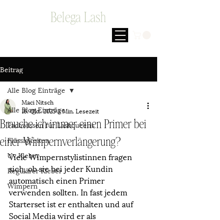
Belega Lash
Beitrag
Alle Blog Einträge
Maci Nitsch
Alle Blog Einträge
16. Okt. 2025
3 Min. Lesezeit
Brauche ich immer einen Primer bei
Fachwissen für Lashqueens
Flüssigkeiten
einer Wimpernverlängerung?
Uv Kleber
Viele Wimpernstylistinnen fragen 
sich, ob sie bei jeder Kundin 
Regulärer Kleber
automatisch einen Primer 
Wimpern
verwenden sollten. In fast jedem 
Starterset ist er enthalten und auf 
Social Media wird er als 