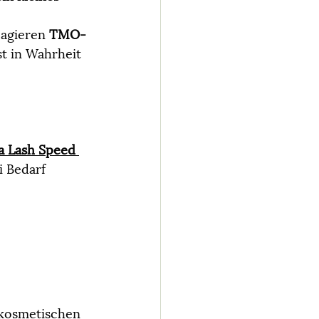
agieren 
TMO- 
st in Wahrheit 
a Lash Speed 
i Bedarf 
 kosmetischen 