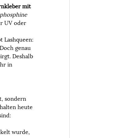
nkleber mit 
)phosphine 
er UV oder 
t Lashqueen: 
. Doch genau 
irgt. Deshalb 
hr in 
t, sondern 
thalten heute 
sind:
ckelt wurde, 