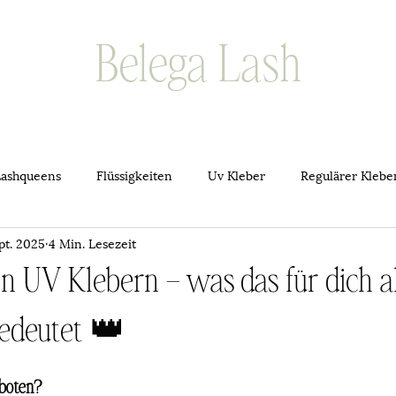
Belega Lash
Lashqueens
Flüssigkeiten
Uv Kleber
Regulärer Klebe
pt. 2025
4 Min. Lesezeit
n UV Klebern – was das für dich a
edeutet 👑
boten?