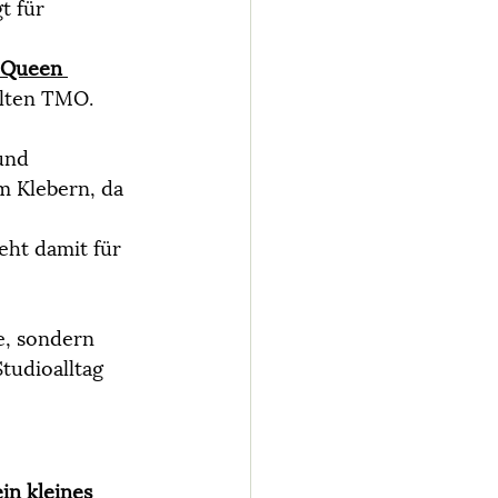
 für 
Queen 
alten TMO.
und 
 Klebern, da 
eht damit für 
e, sondern 
Studioalltag 
ein kleines 