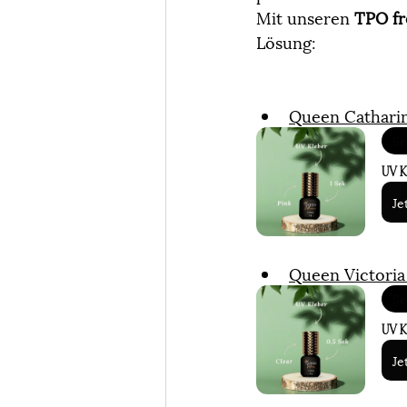
Mit unseren 
TPO fr
Lösung:
Queen Catharin
Se
UV Kl
Je
Queen Victoria
Se
UV Kl
Je