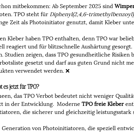
 schon mitbekommen: Ab September 2025 sind 
Wimper
oten. TPO steht für 
Diphenyl(2,4,6-trimethylbenzoyl
nge Zeit als Photoinitiator genutzt, damit Kleber unt
en Kleber haben TPO enthalten, denn TPO war belieb
ll reagiert und für blitzschnelle Aushärtung gesorgt
. Studien zeigen, dass TPO gesundheitliche Risiken b
rbotsliste gesetzt und darf aus guten Grund nicht me
ukten verwendet werden. ❌
t es jetzt für TPO?
ueen, das TPO Verbot bedeutet nicht weniger Qualitä
tt in der Entwicklung.  Moderne 
TPO freie Kleber
 en
iatoren, die sicherer und gleichzeitig leistungsstark 
 Generation von Photoinitiatoren, die speziell entwi