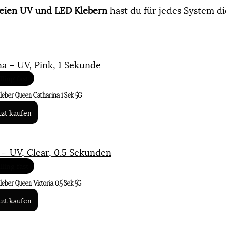
eien UV und LED Klebern
 hast du für jedes System di
a – UV, Pink, 1 Sekunde
lling fast
eber Queen Catharina 1 Sek 5G
tzt kaufen
 – UV, Clear, 0.5 Sekunden
lling fast
eber Queen Victoria 0.5 Sek 5G
tzt kaufen