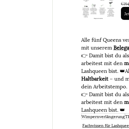
€29.
Je
Alle fünf Queens ve
mit unserem 
Beleg
👉 Damit bist du als 
arbeitest mit den 
m
Lashqueen bist. 👑A
Haltbarkeit
 – und m
dein Arbeitstempo.
👉 Damit bist du als 
arbeitest mit den 
m
Lashqueen bist. 👑
Wimpernverlängerung
T
Fachwissen für Lashque