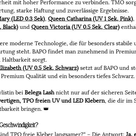
heit mit hoher Performance zu verbinden. TMO sorgt
rtung, starke Haftung und zuverlässige Ergebnisse.
ary (LED 0.3 Sek)
, 
Queen Catharina (UV 1 Sek, Pink)
, 
, Black)
 und 
Queen Victoria (UV 0.5 Sek, Clear)
 enth
tere moderne Technologie, die für besonders stabile 
rtung steht. BAPO findet man zunehmend in Premium
 Haltbarkeit sorgt.
lizabeth (UV 0.5 Sek, Schwarz)
 setzt auf BAPO und st
, Premium Qualität und ein besonders tiefes Schwarz.
listin bei 
Belega Lash
 nicht nur auf der sicheren Seit
ertigen, TPO freien UV und LED Klebern
, die dir im 
barkeit bringen. 👑
 Geschwindigkeit?
„Sind TPO freie Kleber langsamer?“ – Die Antwort: 
Ja, 