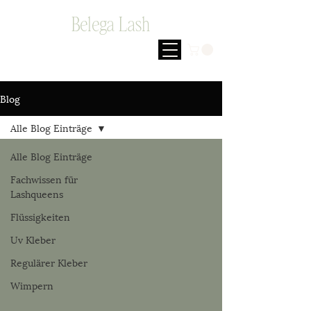
Belega Lash
Blog
Alle Blog Einträge
Alle Blog Einträge
Fachwissen für
Lashqueens
Flüssigkeiten
Uv Kleber
Regulärer Kleber
Wimpern