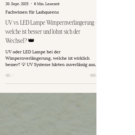
20. Sept. 2025
6 Min. Lesezeit
Fachwissen für Lashqueens
UV vs. LED Lampe Wimpernverlängerung –
welche ist besser und lohnt sich der
Wechsel? 👑
UV oder LED Lampe bei der
Wimpernverlängerung, welche ist wirklich
besser? 💡 UV Systeme härten zuverlässig aus,
LED Systeme punkten mit mehr Sicherheit und
in Kombination mit LED Klebern sogar mit
ultraschneller Aushärtung. Erfahre die
Unterschiede, Vorteile und welche Queens
perfekt zu dir passen, damit du und deine
Kundinnen immer auf der sicheren Seite seid. 👑