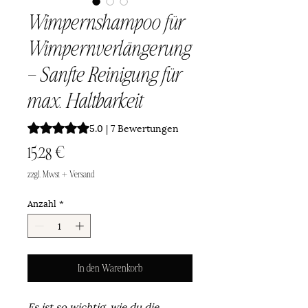
Wimpernshampoo für
Wimpernverlängerung
– Sanfte Reinigung für
max. Haltbarkeit
Das Rating beträgt 5.0 von fünf Sternen, basierend auf 7
5.0 | 7 Bewertungen
Preis
15,28 €
zzgl. Mwst + Versand
Anzahl
*
In den Warenkorb
Es ist so wichtig, wie du die