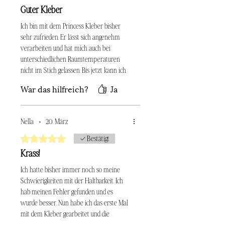
Unverträglichkeit gegenüber einem
Guter Kleber
der Inhaltsstoffe verwenden.
Ich bin mit dem Princess Kleber bisher
Nicht verschlucken. Bei
sehr zufrieden. Er lässt sich angenehm
versehentlichem Verschlucken sofort
verarbeiten und hat mich auch bei
einen Arzt konsultieren.
unterschiedlichen Raumtemperaturen
Kleberreste und leere Verpackungen
nicht im Stich gelassen. Bis jetzt kann ich
ordnungsgemäß im Sondermüll
mich wirklich nicht beschweren und
entsorgen.
War das hilfreich?
Ja
arbeite sehr gerne damit.
Nicht ins Abwasser oder in die
Umwelt gelangen lassen, da einige
Inhaltsstoffe umweltschädlich sind.
Nella
•
20. März
Nicht mit Baumwollerzeugnissen in
berührung bringen-
Mit 5 von 5 Sternen bewertet.
Bestätigt
Verbrennungsgefahr.
Krass!
Ich hatte bisher immer noch so meine
Schwierigkeiten mit der Haltbarkeit. Ich
hab meinen Fehler gefunden und es
wurde besser. Nun habe ich das erste Mal
mit dem Kleber gearbeitet und die