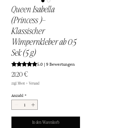
Queen Isabella
(Princess )–
Klassischer
Wimpernkleber ab 0.5
Sek (5 g)
Das Rating beträgt 5.0 von fünf Sternen, basierend auf 9
5.0 | 9 Bewertungen
Preis
21,20 €
zzgl. Mwst + Versand
Anzahl
*
In den Warenkorb