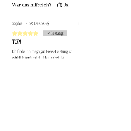
Haltbarkeit ist direkt nochmal SO viel
War das hilfreich?
Ja
besser geworden!! 🤯 Ich bin absolut
begeistert und hab mir direkt einen
Vorrat angeschafft hehe
Sophie
•
29. Dez. 2025
Mit 5 von 5 Sternen bewertet.
Bestätigt
TOP!!
Ich finde ihn mega gut, Preis-Leistung ist
wirklich top! und die Haltbarkeit ist
natürlich auch top :D
War das hilfreich?
Ja
Carmen Inderst
•
24. Okt. 2025
Mit 5 von 5 Sternen bewertet.
Bestätigt
Top Kleber
Mittlerweile mein Lieblingskleber - nicht
nur weil ich den Kleber und seine