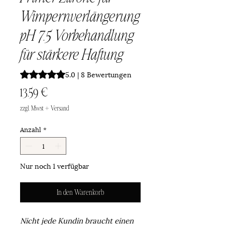
Wimpernverlängerung
pH 7.5 Vorbehandlung
für stärkere Haftung
Das Rating beträgt 5.0 von fünf Sternen, basierend auf 8
5.0 | 8 Bewertungen
Preis
13,59 €
zzgl. Mwst + Versand
Anzahl
*
Nur noch 1 verfügbar
In den Warenkorb
Nicht jede Kundin braucht einen