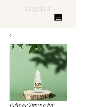
Belega Lash
Primer Zitrone für