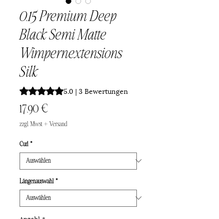
0.15 Premium Deep
Black Semi Matte
Wimpernextensions
Silk
Das Rating beträgt 5.0 von fünf Sternen, basierend auf 3
5.0 | 3 Bewertungen
Preis
17,90 €
zzgl. Mwst + Versand
Curl
*
Längenauswahl
*
Anzahl
*