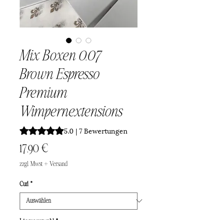
Mix Boxen 0.07
Brown Espresso
Premium
Wimpernextensions
Das Rating beträgt 5.0 von fünf Sternen, basierend auf 7
5.0 | 7 Bewertungen
Preis
17,90 €
zzgl. Mwst + Versand
Curl
*