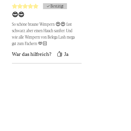
Mit 5 von 5 Sternen bewertet.
Bestätigt
😍😍
So schöne braune Wimpern 😍😍 fast
schwarz, aber einen Hauch sanfter. Und
wie alle Wimpern von Belega Lash mega
gut zum Fächern 🫶🏻
War das hilfreich?
Ja
Natascha Wendt
•
27. Sept. 2025
Mit 5 von 5 Sternen bewertet.
Bestätigt
Für jeden Typ geeignet
Ich liebe diesen braunton, weil er einfach
zu jedem Typ passt. Sieht fast aus wie
schwarz aber lässt es weicher wirken.
Super leicht zu fächern.
War das hilfreich?
Ja