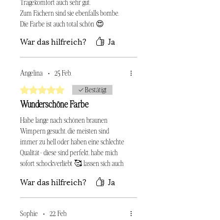
Tragekomfort auch sehr gut.
Zum Fächern sind sie ebenfalls bombe.
Die Farbe ist auch total schön 😍
War das hilfreich?
Ja
Angelina
•
25. Feb.
Mit 5 von 5 Sternen bewertet.
Bestätigt
Wunderschöne Farbe
Habe lange nach schönen braunen
Wimpern gesucht, die meisten sind
immer zu hell oder haben eine schlechte
Qualität- diese sind perfekt, habe mich
sofort schockverliebt 🥰 lassen sich auch
wunderbar fächern. Die anderen
War das hilfreich?
Ja
Brauntöne sind ebenfalls toll, werde alle
davon nachkaufen 🥰
Sophie
•
22. Feb.