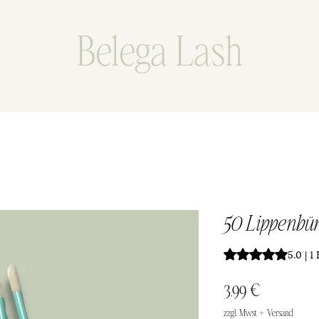
Belega Lash
50 Lippenbü
Das Rating beträgt
5.0 | 
Preis
3,99 €
zzgl. Mwst + Versand