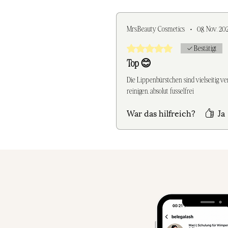
Mrs.Beauty Cosmetics
•
08. Nov. 20
Mit 5 von 5 Sternen bewertet
Bestätigt
Top 😊
Die Lippenbürstchen sind vielseitig v
reinigen, absolut fusselfrei
War das hilfreich?
Ja