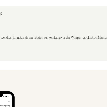
-Außerhalb der Reic
-Nicht verwenden, w
gegen Kunststoffmat
25
.
erwendbar. Ich nutze sie am liebsten zur Reinigung vor der Wimpernapplikation. Man k