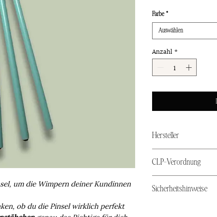
Farbe
*
Auswählen
Anzahl
*
Hersteller
Belega Lash
CLP-Verordnung
Inh. Nitsch Christin
Kasernenstr 3
Chemische Rückstän
sel, um die Wimpern deiner Kundinnen
93155 Hemau
Sicherheitshinweise
können Irritationen 
Germany
empfindlichen Kund
info@belegalashaca
n, ob du die Pinsel wirklich perfekt
-Dieses Produkt ist 
Es besteht eine Gef
nstäbchen
genau das Richtige für dich,