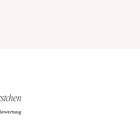
rstchen
 5.0 von fünf Sternen, basierend auf 1 Bewertung.
1 Bewertung