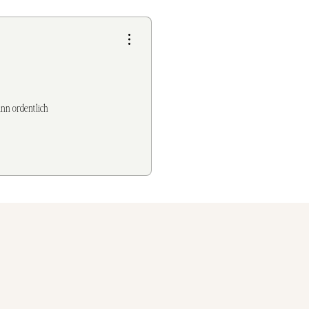
hweite von Kindern aufbewahren.
enn Kundin bekannte Allergien
erialien haben.
ann ordentlich