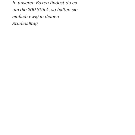
In unseren Boxen findest du ca
um die 200 Stück, so halten sie
einfach ewig in deinen
Studioalltag.
Hersteller
Belega Lash
Inh. Nitsch Christin
Jahnstr. 1
Noch keine Bewertungen vorhanden
92331 Lupburg
Jetzt die erste Bewertung abgeben.
Germany
info@belegalashacademy.com
Bewertung abgeben
Anmelden