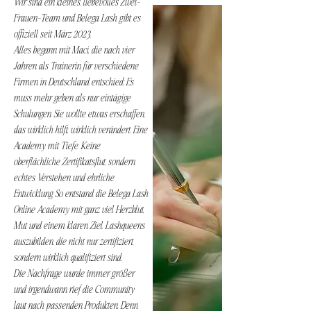
Wir sind ein kleines, liebevolles Zwei-
Frauen-Team und Belega Lash gibt es
offiziell seit März 2023.
Alles begann mit Maci, die nach vier
Jahren als Trainerin für verschiedene
Firmen in Deutschland entschied: Es
muss mehr geben als nur eintägige
Schulungen. Sie wollte etwas erschaffen,
das wirklich hilft, wirklich verändert. Eine
Academy mit Tiefe. Keine
oberflächliche Zertifikatsflut, sondern
echtes Verstehen und ehrliche
Entwicklung. So entstand die Belega Lash
Online Academy mit ganz viel Herzblut,
Mut und einem klaren Ziel. Lashqueens
auszubilden, die nicht nur zertifiziert,
sondern wirklich qualifiziert sind.
Die Nachfrage wurde immer größer
und irgendwann rief die Community
laut nach passenden Produkten. Denn