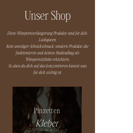
Unser Shop
Diese Wimpernverlängerung Produkte sind für dich,
Lashqueen.
Kein unnötiger Schnickschnack, sondern Produkte, die
funktionieren und deinen Studioalltag als
Wimpernstylistin erleichtern.
So, dass du dich auf das konzentrieren kannst, was
für dich wichtig ist.
Pinzetten
Kleber