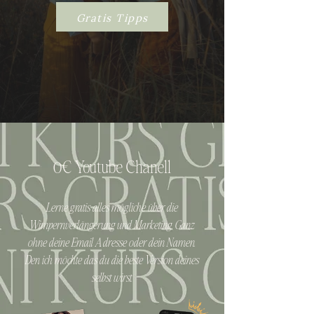
Gratis Tipps
0€ Youtube Chanell
Lerne gratis alles mögliche über die
Wimpernverlängerung und Marketing. Ganz
ohne deine Email Adresse oder dein Namen.
Den ich möchte das du die beste Version deines
selbst wirst.