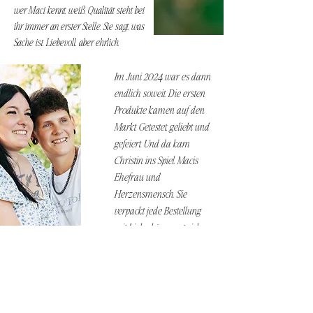
wer Maci kennt, weiß, Qualität steht bei
ihr immer an erster Stelle. Sie sagt, was
Sache ist. Liebevoll, aber ehrlich.
Im Juni 2024 war es dann
endlich soweit. Die ersten
Produkte kamen auf den
Markt. Getestet, geliebt und
gefeiert. Und da kam
Christin ins Spiel, Macis
Ehefrau und
Herzensmensch. Sie
verpackt jede Bestellung
mit Liebe, kümmert sich
um den Shop und sorgt
dafür, dass alles rundläuft
und du dich als Teil der
Lashqueengang fühlst.
Maci und Christin