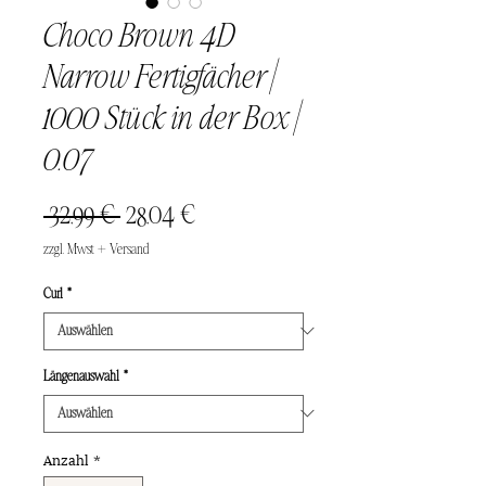
Choco Brown 4D
Narrow Fertigfächer |
1000 Stück in der Box |
0.07
Standardpreis
Sale-
 32,99 € 
28,04 €
Preis
zzgl. Mwst + Versand
Curl
*
Längenauswahl
*
Anzahl
*