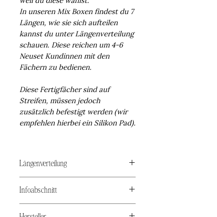
In unseren Mix Boxen findest du 7
Längen, wie sie sich aufteilen
kannst du unter Längenverteilung
schauen. Diese reichen um 4-6
Neuset Kundinnen mit den
Fächern zu bedienen.
Diese Fertigfächer sind auf
Streifen, müssen jedoch
zusätzlich befestigt werden (wir
empfehlen hierbei ein Silikon Pad).
Längenverteilung
Box 6-12
Infoabschnitt
6mm 90Fächer
7mm 90Fächer
Nur für Gewerblichen gebrauch!
8mm 135 Fächer