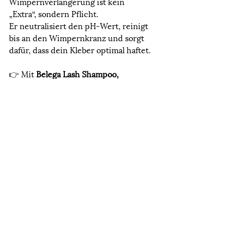
Wimpernverlängerung ist kein 
„Extra“, sondern Pflicht. 
Er neutralisiert den pH-Wert, reinigt 
bis an den Wimpernkranz und sorgt 
dafür, dass dein Kleber optimal haftet.
👉 Mit 
Belega Lash Shampoo, 
Cleaner, Primer (bei Bedarf), Speed 
Up und Bonder
 bist du auf der 
sicheren Seite und kannst jede 
Kundin glücklich machen – egal ob 
Anfängerin oder Profi.
Wenn du wirklich verstehen willst, 
warum pH-Wert, Vorbereitung und 
Flüssigkeiten so entscheidend sind, 
lernst du alles im Detail in unserer 
VIP ALL IN Ausbildung für 
Wimpernverlängerung
. 👑