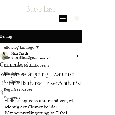
Belega Lash
Beitrag
Alle Blog Einträge
Maci Nitsch
Alle Blog Einträge
8. Okt. 2025
2 Min. Lesezeit
Cleaner bei der
Fachwissen für Lashqueens
Flüssigkeiten
Wimpernverlängerung – warum er
Uv Kleber
für deine Haltbarkeit unverzichtbar ist
Regulärer Kleber
✨
Wimpern
Viele Lashqueens unterschätzen, wie 
wichtig der Cleaner bei der 
Wimpernverlängerung ist. Dabei 